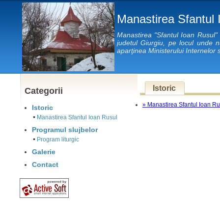
Manastirea Sfantul 
Manastirea "Sfantul Ioan Rusul"
judetul Giurgiu, pe locul unde n
aparţinea Ministerului Internelor 
Istoric
Categorii
» Manastirea Sfantul Ioan Ru
Istoric
Manastirea Sfantul Ioan Rusul
Programul slujbelor
Program liturgic
Galerie
Contact